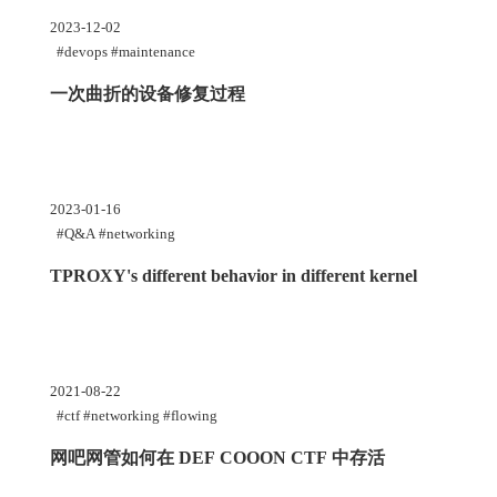
2023-12-02
#devops #maintenance
一次曲折的设备修复过程
2023-01-16
#Q&A #networking
TPROXY's different behavior in different kernel
2021-08-22
#ctf #networking #flowing
网吧网管如何在 DEF COOON CTF 中存活