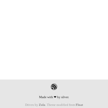
Made with ❤ by silver.
Driven by
Zola
. Theme modified from
Float