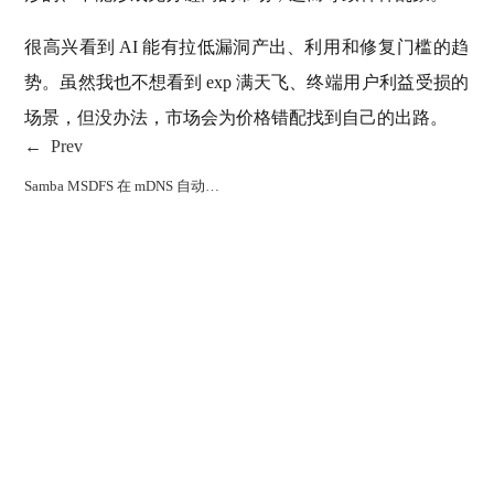
很高兴看到
AI
能有拉低漏洞产出
、
利用和修复门槛的趋
势
。
虽然我也不想看到
exp
满天飞
、
终端用户利益受损的
场景
，
但没办法
，
市场会为价格错配找到自己的出路
。
Prev
Samba MSDFS
在
mDNS
自动发现环境下的踩坑记录