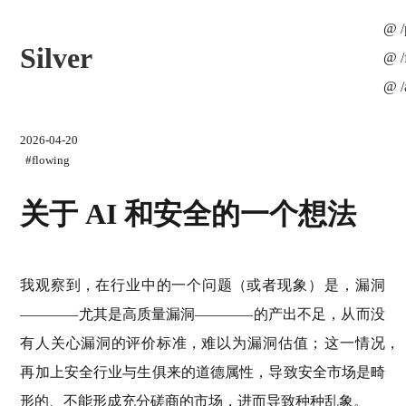
/
Silver
/
2026-04-20
#flowing
关于
AI
和安全的一个想法
我观察到
，
在行业中的一个问题
（
或者现象
）
是
，
漏洞
——
——
尤其是高质量漏洞
——
——
的产出不足
，
从而没
有人关心漏洞的评价标准
，
难以为漏洞估值
；
这一情况
，
再加上安全行业与生俱来的道德属性
，
导致安全市场是畸
形的
、
不能形成充分磋商的市场
，
进而导致种种乱象
。