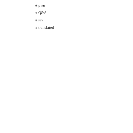
pwn
Q&A
rev
translated