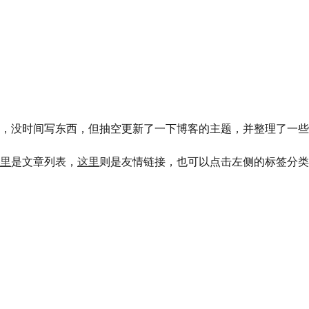
，
没时间写东西
，
但抽空更新了一下博客的主题
，
并整理了一些
里
是文章列表
，
这里
则是友情链接
，
也可以点击左侧的标签分类