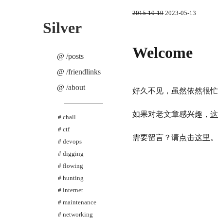
2015-10-19
2023-05-13
Silver
Welcome
/posts
/friendlinks
/about
好久不见
，
虽然依然很忙
如果对老文章感兴趣
，
这
chall
ctf
需要留言
？
请点击
这里
。
devops
digging
flowing
hunting
internet
maintenance
networking